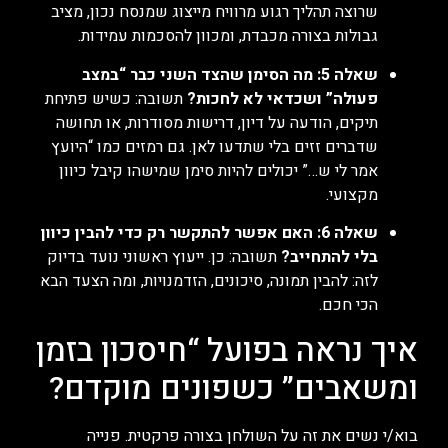
שרוצה תהליך רגוע מרוויח מייצוג שמנסח נכון, מציב
גבולות בצורה מכבדת, ומכוון להסכמות עמידות.
שאלה 5: מה הסימן שהצד השני כבר “במצב
פעולה” ושכדאי לא לחכות?
תשובה: כשיש פתיחת
תיקים, הודעה על דיון, דרישות מסודרות, או תחושה
שדברים זזים בלי שתדעו לאן. גם רמזים כמו “היועץ
אמר לי ש…” יכולים להיות סימן שמישהו קיבל כיוון
מקצועי.
שאלה 6: האם אפשר להתקשר רק כדי להבין כיוון
בלי להתחייב?
תשובה: כן. ייעוץ ראשוני נועד בדיוק
לזה: להבין תמונה, סיכונים, הזדמנויות, ומה הצעד הבא
הכי חכם.
איך נראה בפועל “חיסכון בזמן
ומשאבים” כשפונים מוקדם?
בוא/י נשים את זה על השולחן בצורה פרקטית. פנייה