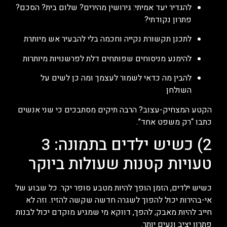
להגדיר יעד אמיתי: גירושין מהירים? שלום בית? הסכם?
פתרון נקודתי?
לתכנן תקשורת נקייה וחכמה בלי להבעיר אש מיותרת
להימנע מניסוחים שפותחים דלת לפרשנויות מיותרות
להבין מה כדאי לשמור לעצמך ומה כן לשים על
השולחן
הקטע המצחיק-עצוב? הרבה תיקים מסתבכים כי שני אנשים
כתבו “רק משפט אחד”.
2) כשיש ילדים בתמונה: 3
טעויות קטנות שעולות ביוקר
כשיש ילדים, הזמן הופך להיות מטבע סופר יקר. כל שבוע של
אי-בהירות יכול להפוך לשגרה חדשה שקשה להזיז. וזה לא
חייב להיות מאבק; להפך, דווקא מי שמגיע מוקדם יכול לבנות
פתרון יציב ונעים יותר.