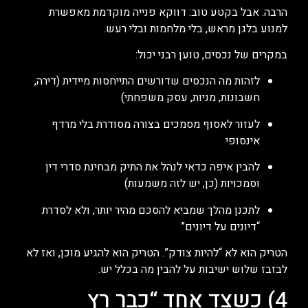
הרבה. אבל בקטע טוב: דווקא פנייה מוקדמת מאפשרת
למנוע בלגן מראש, בלי מלחמות ובלי רעש.
במקרים של נכסים, טוען רבני יכול:
לזהות מה הנכסים שדורשים התייחסות מיידית (דירה,
חשבונות, מניות, עסק משפחתי)
לעזור לאסוף מסמכים בצורה מסודרת בלי מרדף
אינסופי
להבין איפה כדאי לנהל את התיק מבחינת סדרי דין
וסמכויות (כן, יש לזה משמעות)
לתכנן מהלך שמביא להסכם מהיר יותר, ולא לסדרת
“דיונים על דיונים”
הטריק הוא לא “להיות צודק”. הטריק הוא להגיע מוכן, ואז לא
לבזבז שלוש ישיבות על להבין מה בכלל יש.
4) כשצד אחד “כבר רץ