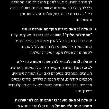
לך מרחב תמרון. אפשר לתכנן מהלך, לאסוף מסמכים
בלי לחץ, ולבנות אסטרטגיה שמונעת טעויות. “כשיהיה
דיון” זה כבר מצב תגובתי, שלרוב עולה יותר זמן
ומשאבים.
שאלה 2: האם פנייה מוקדמת אומרת שאני
“מתחיל/ה הליך”?
תשובה: לא בהכרח. ייעוץ מוקדם
יכול להיות גם בשביל להבין אפשרויות, לייצר שפה
נכונה מול הצד השני, או לבנות מסלול להסכם.
לפעמים זה אפילו מקטין סיכוי להסלמה.
שאלה 3: מה להביא לפגישה ראשונה כדי לא
לבזבז זמן?
תשובה: תקציר קצר של הסיפור, תאריכים
חשובים, מסמכים בסיסיים (אם יש): תעודת נישואין,
הסכמים קודמים, נתוני הכנסות כלליים, פירוט נכסים
מרכזיים, וכל דבר שנראה מהותי. לא צריך אנציקלופדיה
—צריך סדר.
שאלה 4: האם טוען רבני מתאים גם למי שרוצה
פתרון נעים ולא מתוח?
תשובה: לגמרי. דווקא מי